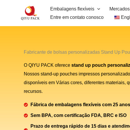
Pular
Embalagens flexíveis
Mercados
para
Entre em contato conosco
Engl
o
conteúdo
Fabricante de bolsas personalizadas Stand Up Po
O QIYU PACK oferece
stand up pouch personali
Nossos stand-up pouches impressos personalizado
disponíveis em
Várias cores, diferentes materiais,
recursos.
Fábrica de embalagens flexíveis com 25 anos
Sem BPA, com certificação FDA, BRC e ISO
Prazo de entrega rápido de 15 dias e atendim