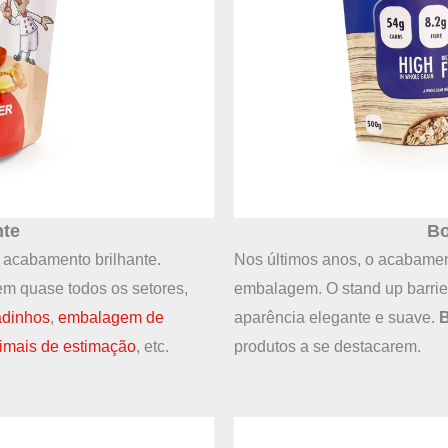
nte
Bo
 acabamento brilhante.
Nos últimos anos, o acabamen
m quase todos os setores,
embalagem. O stand up barri
adinhos
,
embalagem de
aparência elegante e suave.
B
imais de estimação
, etc.
produtos a se destacarem.