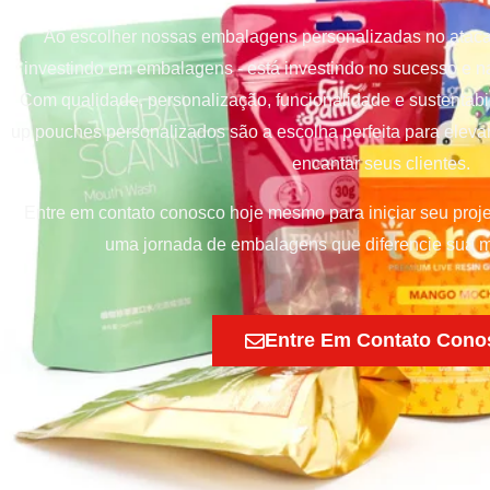
Ao escolher nossas embalagens personalizadas no ataca
investindo em embalagens - está investindo no sucesso e n
Com qualidade, personalização, funcionalidade e sustentabi
up pouches personalizados são a escolha perfeita para elev
encantar seus clientes.
Entre em contato conosco hoje mesmo para iniciar seu proj
uma jornada de embalagens que diferencie sua m
Entre Em Contato Cono