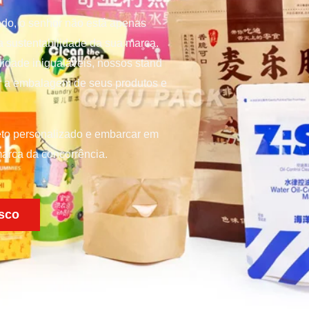
do, o senhor não está apenas
a sustentabilidade da sua marca.
lidade inigualáveis, nossos stand
ar a embalagem de seus produtos e
eto personalizado e embarcar em
arca da concorrência.
sco