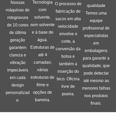
Tecnologia
Nossas
O processo de
qualidade
com
máquinas de
fabricação de
Temos uma
solvente,
rotogravura
sacos em alta
equipe
sem solvente
de 10 cores
velocidade
profissional de
e à base de
de última
envolve o
especialistas
água.
geração
corte, a
em
Estruturas de
garantem
conversão da
embalagens
até 4
clareza e
bolsa e
para garantir a
camadas;
vibração
também a
qualidade, que
várias
impecáveis
inserção do
pode detectar
estruturas de
em cada
bico. Oficina
até mesmo as
filme e
design
livre de
menores falhas
opções de
personalizad
poeira.
nos produtos
barreira.
o.
finais.