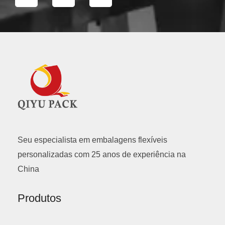
c
u
n
e
t
k
b
u
e
o
b
d
o
e
i
k
n
Seu especialista em embalagens flexíveis
personalizadas com 25 anos de experiência na
China
Produtos