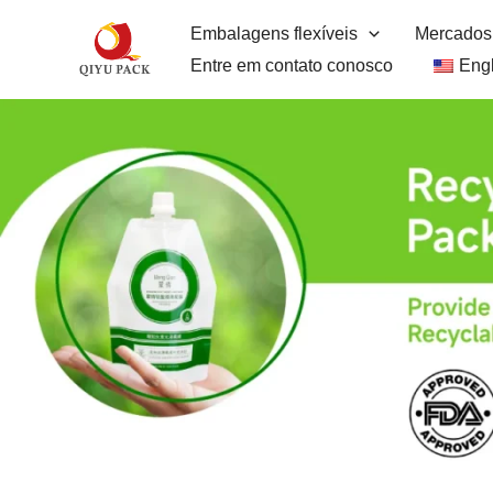
Pular
Embalagens flexíveis
Mercados
para
Entre em contato conosco
Engl
o
conteúdo