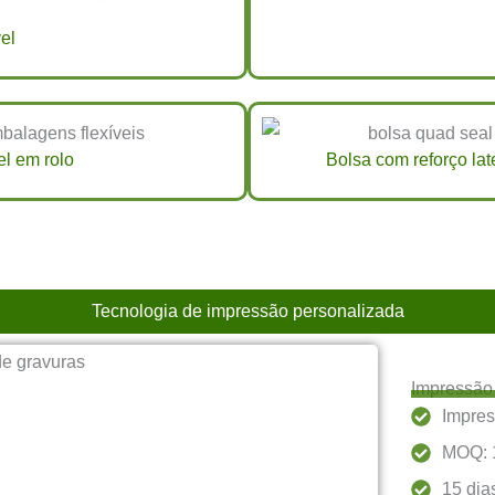
el
l em rolo
Bolsa com reforço lat
Tecnologia de impressão personalizada
Impressão
Impres
MOQ: 
15 dia