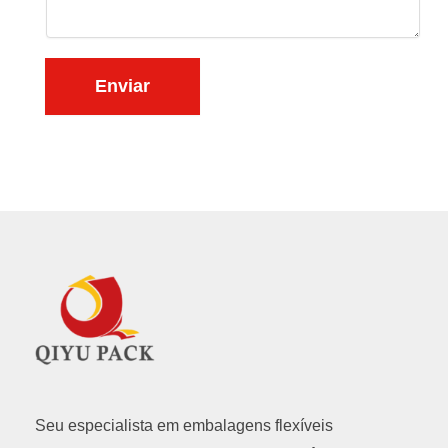
s
t
a
e
ú
Enviar
d
o
*
Seu especialista em embalagens flexíveis