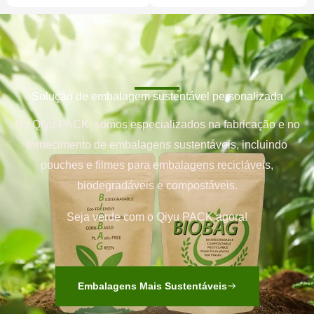
Solução de embalagem sustentável personalizada
Na Qiyu PACK, somos especializados na fabricação e no
fornecimento de embalagens sustentáveis, incluindo
pouches e filmes para embalagens recicláveis,
biodegradáveis e compostáveis.
Seja verde com o Qiyu PACK agora!
Embalagens Mais Sustentáveis