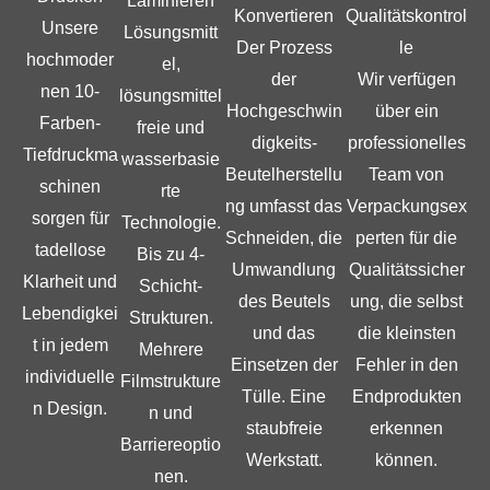
Laminieren
Qualitätskontrol
Konvertieren
Unsere
Lösungsmitt
le
Der Prozess
hochmoder
el,
Wir verfügen
der
nen 10-
lösungsmittel
über ein
Hochgeschwin
Farben-
freie und
professionelles
digkeits-
Tiefdruckma
wasserbasie
Team von
Beutelherstellu
schinen
rte
Verpackungsex
ng umfasst das
sorgen für
Technologie.
perten für die
Schneiden, die
tadellose
Bis zu 4-
Qualitätssicher
Umwandlung
Klarheit und
Schicht-
ung, die selbst
des Beutels
Lebendigkei
Strukturen.
die kleinsten
und das
t in jedem
Mehrere
Fehler in den
Einsetzen der
individuelle
Filmstrukture
Endprodukten
Tülle. Eine
n Design.
n und
erkennen
staubfreie
Barriereoptio
können.
Werkstatt.
nen.