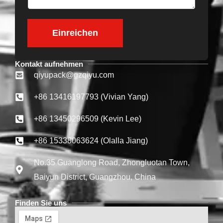
e
l
h
t
m
Einreichen
*
e
n
Kontakt aufnehmen
qiyupack@gzqiyu.com
+86 13416197793 (Vivian Yang)
+86 13450296509 (Kevin Lee)
+86 15338063624 (Olalla Jiang)
No.35 Guanglong Road, Zhongluotan Town,
Baiyun District, Guangzhou, China
Finden Sie uns