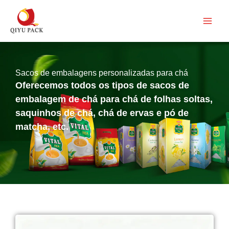
Pular
para
o
conteúdo
Sacos de embalagens personalizadas para chá
Oferecemos todos os tipos de sacos de
embalagem de chá para chá de folhas soltas,
saquinhos de chá, chá de ervas e pó de
matcha, etc.