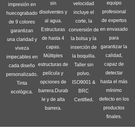
equipo
sin
velocidad
impresión en
profesional
disolventes y
incluye el
huecograbado
de expertos
al agua.
corte, la
de 9 colores
en envasado
Estructuras
conversión de
garantizan
para
de hasta 4
la bolsa y la
una claridad y
garantizar la
capas.
inserción de
viveza
calidad,
Múltiples
la boquilla.
impecables en
capaz de
estructuras de
Taller sin
cada diseño
detectar
película y
polvo.
personalizado.
hasta el más
opciones de
ISO9001 &
Tinta
mínimo
barrera.Durab
BRC
ecológica.
defecto en los
le y de alta
Certified.
productos
barrera.
finales.