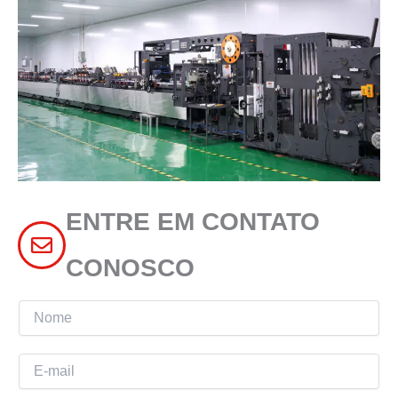
ENTRE EM CONTATO
CONOSCO
N
o
m
E
e
-