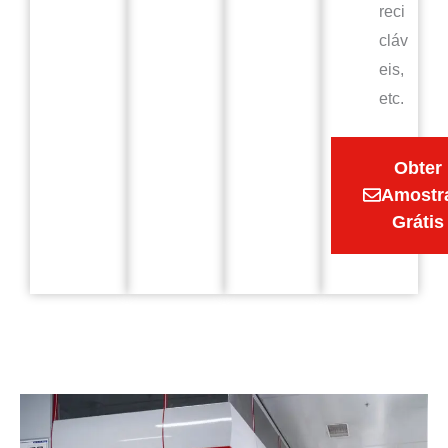
reci
cláv
eis,
etc.
Obter
Amostr
Grátis