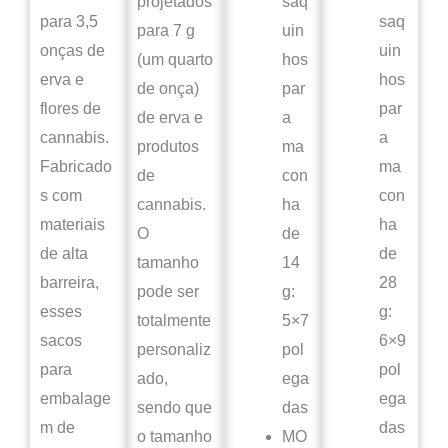
projetados
saq
para 3,5
saq
para 7 g
uin
onças de
uin
(um quarto
hos
erva e
hos
de onça)
par
flores de
par
de erva e
a
cannabis.
a
produtos
ma
Fabricado
ma
de
con
s com
con
cannabis.
ha
materiais
ha
O
de
de alta
de
tamanho
14
barreira,
28
pode ser
g:
esses
g:
totalmente
5×7
sacos
6×9
personaliz
pol
para
pol
ado,
ega
embalage
ega
sendo que
das
m de
das
o tamanho
MO