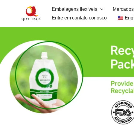
Pular
Embalagens flexíveis
Mercados
para
Entre em contato conosco
Engl
o
conteúdo