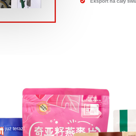
Eksport na cały świ
 już teraz!