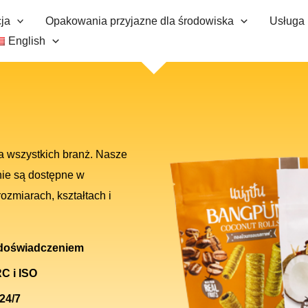
ja
Opakowania przyjazne dla środowiska
Usługa
English
a wszystkich branż. Nasze
nie są dostępne w
ozmiarach, kształtach i
 doświadczeniem
C i ISO
 24/7