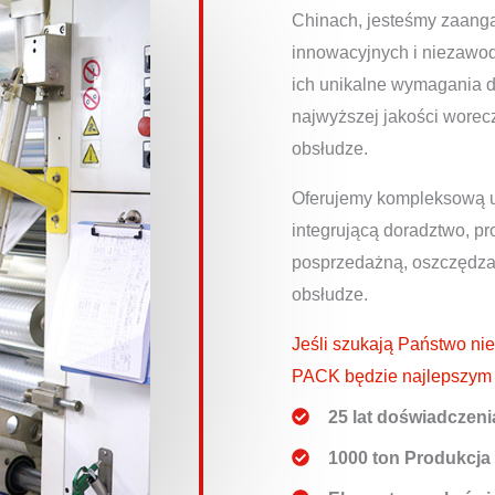
Chinach, jesteśmy zaang
innowacyjnych i niezawodn
ich unikalne wymagania 
najwyższej jakości worecz
obsłudze.
Oferujemy kompleksową u
integrującą doradztwo, pr
posprzedażną, oszczędzaj
obsłudze.
Jeśli szukają Państwo ni
PACK będzie najlepszym 
25 lat doświadczeni
1000 ton Produkcja