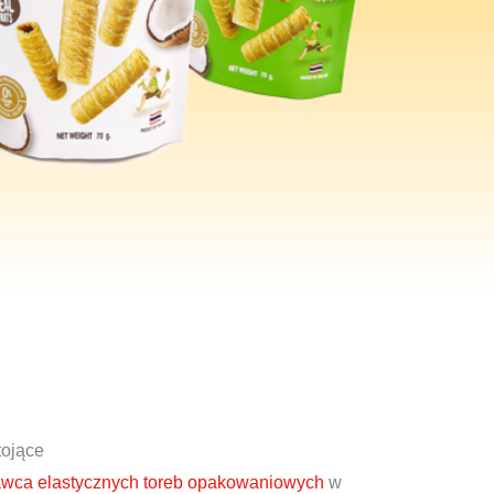
tojące
awca elastycznych toreb opakowaniowych
w