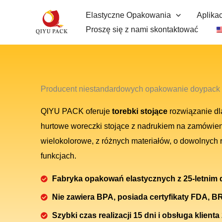
Proszę
Elastyczne Opakowania
Aplikac
przejść
Proszę się z nami skontaktować
do
treści
Producent niestandardowych opakowanie doypack
QIYU PACK oferuje
torebki stojące
rozwiązanie dl
hurtowe woreczki stojące z nadrukiem na zamówie
wielokolorowe, z różnych materiałów, o dowolnych r
funkcjach.
Fabryka opakowań elastycznych z 25-letnim
Nie zawiera BPA, posiada certyfikaty FDA, BR
Szybki czas realizacji 15 dni i obsługa klienta