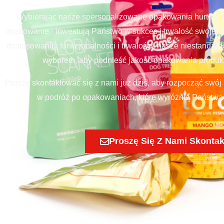
Wybierając nasze spersonalizowane opakowania hurtowe, 
opakowanie - inwestują Państwo w sukces i trwałość swojej m
dostosowaniu, funkcjonalności i trwałości, nasze niestandar
wyborem, aby podnieść jakość opakowania produkt
Proszę skontaktować się z nami już dziś, aby rozpocząć swój
w podróż po opakowaniach, które wyróżnią Państwa m
Proszę Się Z Nami Skonta