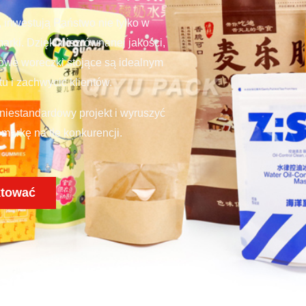
inwestują Państwo nie tylko w
arki. Dzięki niezrównanej jakości,
dowe woreczki stojące są idealnym
u i zachwycić klientów.
 niestandardowy projekt i wyruszyć
arkę na tle konkurencji.
ktować