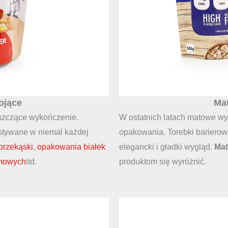
ojące
Mat
szczące wykończenie.
W ostatnich latach matowe wy
tywane w niemal każdej
opakowania. Torebki barier
przekąski
,
opakowania białek
elegancki i gładki wygląd.
Mat
omowych
itd.
produktom się wyróżnić.