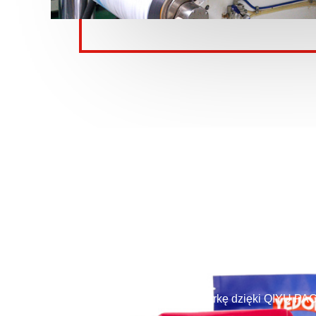
Podnieś swoją markę dzięki QIYU PACK