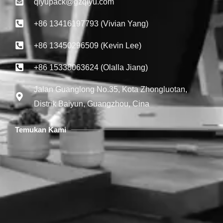
qiyupack@gzqiyu.com
+86 13416197793 (Vivian Yang)
+86 13450296509 (Kevin Lee)
+86 15338063624 (Olalla Jiang)
Jalan Guanglong No.35, Kota Zhongluotan,
Distrik Baiyun, Guangzhou, Cina
Temukan Kami