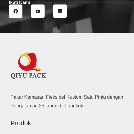
Ikuti Kami
F
Y
L
a
o
i
c
u
n
e
t
k
b
u
e
o
b
d
o
e
i
k
n
Pakar Kemasan Fleksibel Kustom Satu Pintu dengan
Pengalaman 25 tahun di Tiongkok
Produk