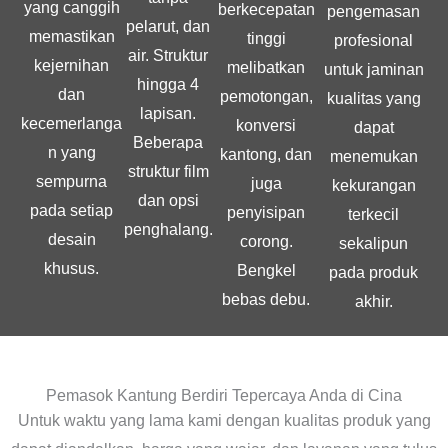
yang canggih
berkecepatan
pengemasan
pelarut, dan
memastikan
tinggi
profesional
air. Struktur
kejernihan
melibatkan
untuk jaminan
hingga 4
dan
pemotongan,
kualitas yang
lapisan.
kecemerlanga
konversi
dapat
Beberapa
n yang
kantong, dan
menemukan
struktur film
sempurna
juga
kekurangan
dan opsi
pada setiap
penyisipan
terkecil
penghalang.
desain
corong.
sekalipun
khusus.
Bengkel
pada produk
bebas debu.
akhir.
Pemasok Kantung Berdiri Tepercaya Anda di Cina
Untuk waktu yang lama kami dengan kualitas produk yang