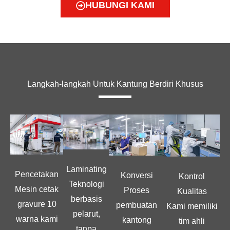
HUBUNGI KAMI
Langkah-langkah Untuk Kantung Berdiri Khusus
Laminating
Pencetakan
Konversi
Kontrol
Teknologi
Mesin cetak
Proses
Kualitas
berbasis
gravure 10
pembuatan
Kami memiliki
pelarut,
warna kami
kantong
tim ahli
tanpa