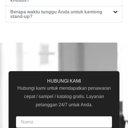
khusus?
Berapa waktu tunggu Anda untuk kantong
stand-up?
HUBUNGI KAMI
Hubungi kami untuk mendapatkan penawaran
cepat / sampel / katalog gratis. Layanan
pelanggan 24/7 untuk Anda.
N
a