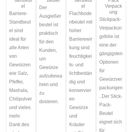
denbeut
beutel
denbeut
Pack
el
el
Verpack
Der
ung
Barriere-
Flachbode
Ausgießer
Stickpack-
Standbeut
nbeutel mit
beutel ist
Verpackun
el sind
hoher
praktisch
gsfolie ist
ideal für
Barrierewir
für den
eine der
alle Arten
kung sind
Kunden,
gängigsten
von
feuchtigkei
um
Optionen
Gewürzen
ts- und
Gewürze
für
wie Salz,
lichtbestän
aufzubewa
Gewürzver
Pfeffer,
dig und
hren und
packungen
Mashala,
konservier
zu
. Der Stick-
Chilipulver
en
dosieren.
Pack-
und vieles
Gewürze
Beutel
mehr.
und
eignet sich
Dank des
Kräuter
für