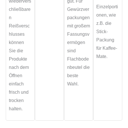
wiedervers
gut. Für
Einzelporti
chließbare
Gewürzver
onen, wie
n
packungen
z.B. die
Reißversc
mit großem
Stick-
hlusses
Fassungsv
Packung
können
ermögen
für Kaffee-
Sie die
sind
Mate.
Produkte
Flachbode
nach dem
nbeutel die
Öffnen
beste
einfach
Wahl.
frisch und
trocken
halten.