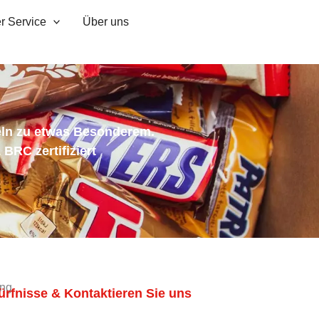
r Service
Über uns
eln zu etwas Besonderem.
BRC zertifiziert
ung
dürfnisse & Kontaktieren Sie uns