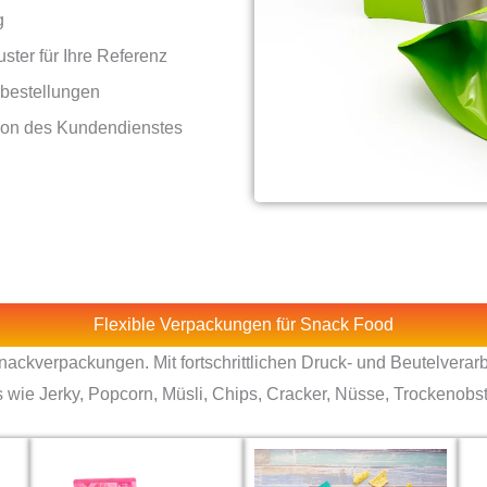
g
ter für Ihre Referenz
oßbestellungen
tion des Kundendienstes
Flexible Verpackungen für Snack Food
Snackverpackungen. Mit fortschrittlichen Druck- und Beutelverar
s wie Jerky, Popcorn, Müsli, Chips, Cracker, Nüsse, Trockenobs