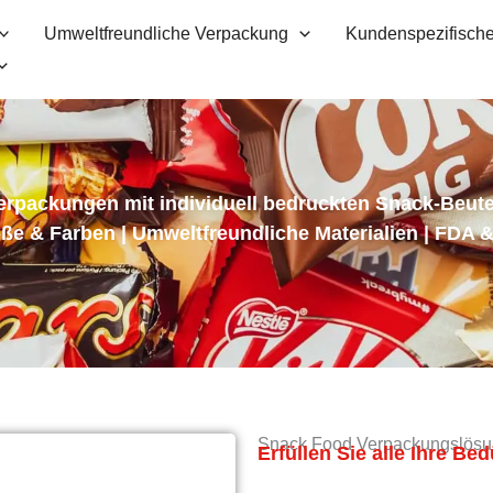
Umweltfreundliche Verpackung
Kundenspezifische
erpackungen mit individuell bedruckten Snack-Beut
öße & Farben | Umweltfreundliche Materialien | FDA & 
Snack Food Verpackungslös
Erfüllen Sie alle Ihre Be