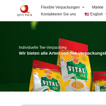
Zum
Flexible Verpackungen
Märkte
Inhalt
Kontaktieren Sie uns
English
springen
Individuelle Tee-Verpackung
Wir bieten alle Arten von Tee-Verpackungsbe