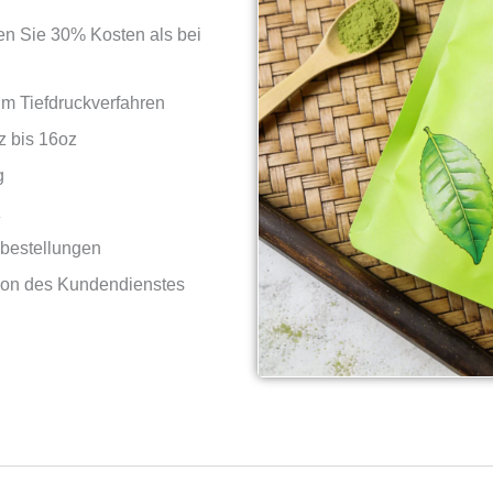
en Sie 30% Kosten als bei
im Tiefdruckverfahren
z bis 16oz
g
z
oßbestellungen
tion des Kundendienstes