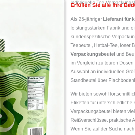
Individuelle Tee-Verpackungs
Erfüllen Sie alle Ihre Be
Als 25-jähriger
Lieferant für
leistungsstarken Fabrik und e
kundenspezifische Verpackung
Teebeutel, Hetbal-Tee, loser 
Verpackungsbeutel
und Beut
im Vergleich zu teuren Dosen
Auswahl an individuellen Grö
Standbeutel über Flachbodenb
Wir bieten sowohl fortschrittl
Etiketten für unterschiedliche
Verpackungsbeutel bieten vie
Reißverschlüsse, praktische 
Wenn Sie auf der Suche nach 