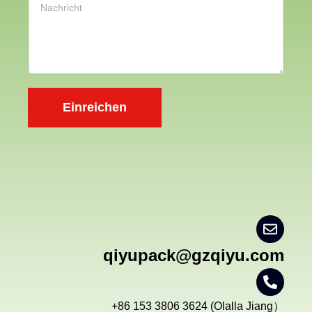
o
e
n
n
r
h
n
a
e
l
h
t
m
Einreichen
*
e
n
qiyupack@gzqiyu.com
+86 153 3806 3624 (Olalla Jiang）