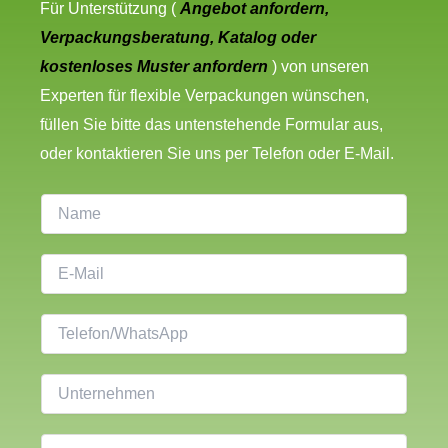
Für Unterstützung (
Angebot anfordern,
Verpackungsberatung, Katalog oder
kostenloses Muster anfordern
) von unseren
Experten für flexible Verpackungen wünschen,
füllen Sie bitte das untenstehende Formular aus,
oder kontaktieren Sie uns per Telefon oder E-Mail.
N
a
m
E
e
-
M
T
a
e
i
l
U
l
e
n
*
f
t
I