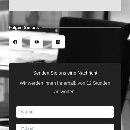
Folgen Sie uns
F
Y
L
a
o
i
c
u
n
e
t
k
b
u
e
o
b
d
o
e
i
k
n
Senden Sie uns eine Nachricht
Wir werden Ihnen innerhalb von 12 Stunden
antworten.
N
a
m
E