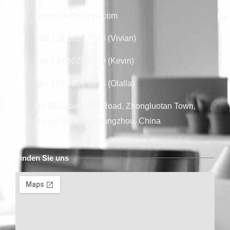
qiyupack@gzqiyu.com
+86 134 1619 7793 (Vivian)
+86 134 5029 6509 (Kevin)
+86 153 3806 3624 (Olalla)
No.35 Guanglong Road, Zhongluotan Town,
Baiyun District, Guangzhou, China
Finden Sie uns