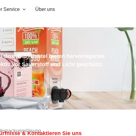
r Service
Über uns
n-Box (BIB)-Beutel bieten hervorragende
ktiv vor Sauerstoff und Licht geschützt
) Verpackungslösung
dürfnisse & Kontaktieren Sie uns