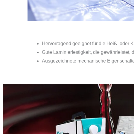
Hervorragend geeignet für die Heiß- oder K
Gute Laminierfestigkeit, die gewährleistet,
Ausgezeichnete mechanische Eigenschafte