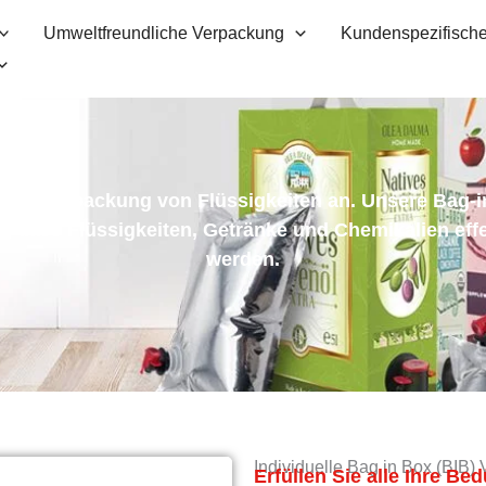
Umweltfreundliche Verpackung
Kundenspezifische
 die Verpackung von Flüssigkeiten an. Unsere Bag-i
n, dass Flüssigkeiten, Getränke und Chemikalien effe
werden.
Individuelle Bag in Box (BIB
Erfüllen Sie alle Ihre Be