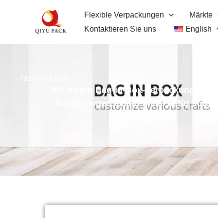
Zum
Flexible Verpackungen
Märkte
Inhalt
Kontaktieren Sie uns
English
springen
Tasche in Box
Wir bieten Bag-in-Box-Verpackungen für
Barriereeigenschaften, die dafür sorge