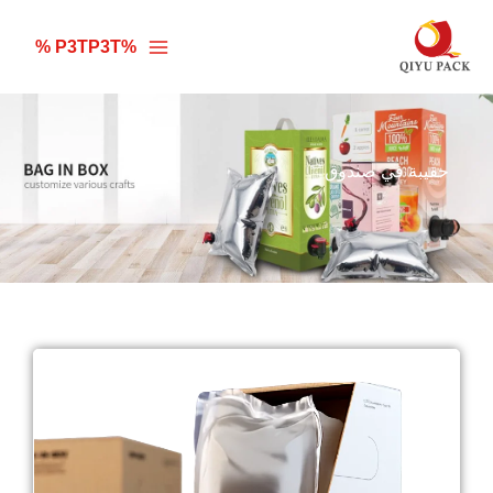
خطي
لى
%P3TP3T %
لمحتوى
حقيبة في صندوق