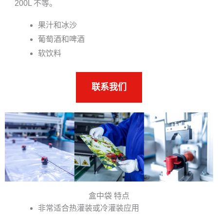
200L 不等。
果汁和冰沙
葡萄酒和啤酒
软饮料
联系我们
盒中袋 特点
非常适合热灌装或冷灌装应用