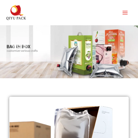
跳
至
内
容
盒中袋