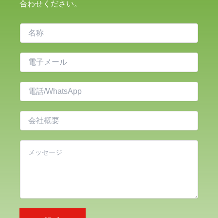
合わせください。
名
称
電
子
メ
電
ー
話
ル
会
*
社
概
内
要
容
*