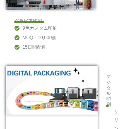
グラビア印刷
9色カスタム印刷
MOQ：10,000個
15日間配達
デ
ジ
タ
ル
印
刷
シ
リ
ン