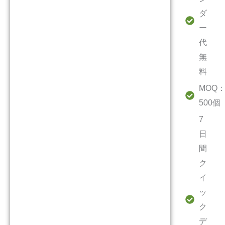
ダ
ー
代
無
料
MOQ
500個
7
日
間
ク
イ
ッ
ク
デ