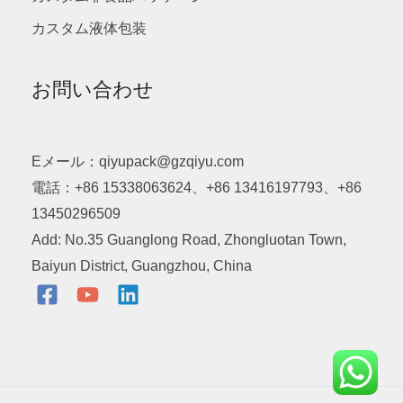
カスタム液体包装
お問い合わせ
Eメール：qiyupack@gzqiyu.com
電話：+86 15338063624、+86 13416197793、+86
13450296509
Add: No.35 Guanglong Road, Zhongluotan Town,
Baiyun District, Guangzhou, China