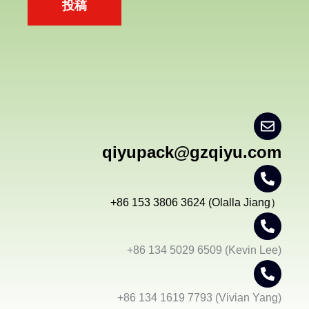
投稿
qiyupack@gzqiyu.com
+86 153 3806 3624 (Olalla Jiang）
+86 134 5029 6509 (Kevin Lee)
+86 134 1619 7793 (Vivian Yang)