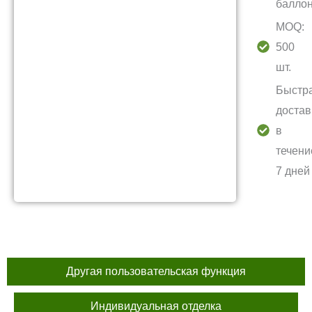
балло
MOQ:
500
шт.
Быстр
достав
в
течени
7 дней
Другая пользовательская функция
Индивидуальная отделка