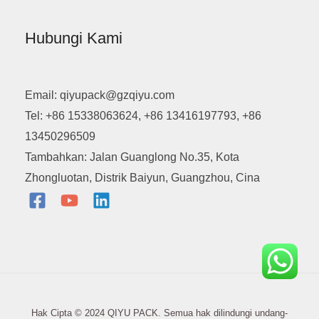
Hubungi Kami
Email: qiyupack@gzqiyu.com
Tel: +86 15338063624, +86 13416197793, +86
13450296509
Tambahkan: Jalan Guanglong No.35, Kota
Zhongluotan, Distrik Baiyun, Guangzhou, Cina
Hak Cipta © 2024 QIYU PACK. Semua hak dilindungi undang-