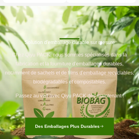
Solution d'emballage durable sur mesure
Chez Qiyu PACK, nous sommes spécialisés dans la
fabrication et la fourniture d'emballages durables,
notamment de sachets et de films d'emballage recyclables,
biodégradables et compostables.
Passez au vert avec Qiyu PACK dès maintenant !
Des Emballages Plus Durables