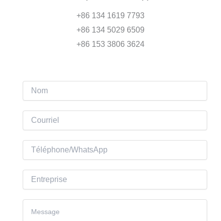
+86 134 1619 7793
+86 134 5029 6509
+86 153 3806 3624
N
o
m
C
o
u
T
r
é
r
l
E
i
é
n
e
p
t
C
l
h
r
o