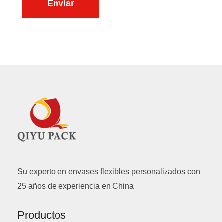
Enviar
i
n
d
i
o
c
*
o
*
Su experto en envases flexibles personalizados con
25 años de experiencia en China
Productos