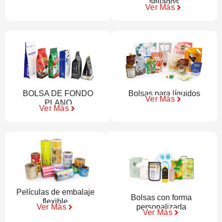
sellados
Ver Más
BOLSA DE FONDO
Bolsas para líquidos
Ver Más
PLANO
Ver Más
Películas de embalaje
Bolsas con forma
flexible
personalizada
Ver Más
Ver Más