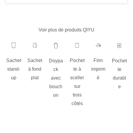
Voir plus de produits QIYU
Sachet
Sachet
Pochet
Film
Doypa
Pochet
stand-
à fond
te à
imprim
ck
te
up
plat
sceller
é
avec
durabl
sur
bouch
e
trois
on
côtés