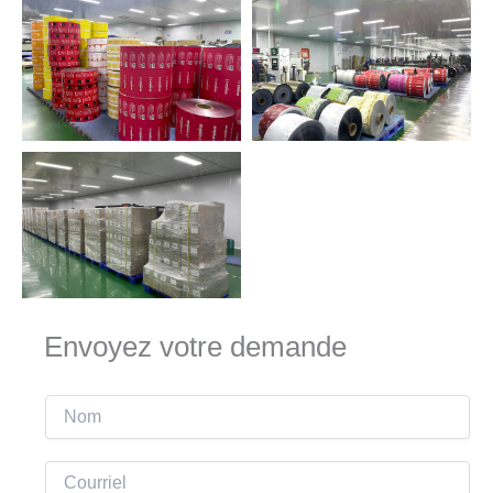
Envoyez votre demande
N
o
m
C