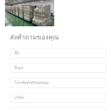
ส่งคำถามของคุณ
ชื่
อ
อี
เ
ม
โ
ล
ท
*
ร
บ
ศั
ริ
พ
ษั
เ