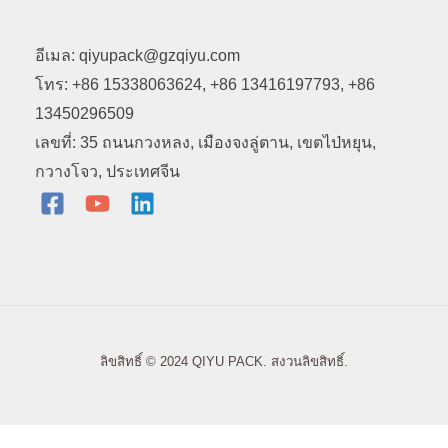
อีเมล: qiyupack@gzqiyu.com
โทร: +86 15338063624, +86 13416197793, +86
13450296509
เลขที่: 35 ถนนกวงหลง, เมืองจงลู่ตาน, เขตไป่หยุน,
กวางโจว, ประเทศจีน
ลิขสิทธิ์ © 2024 QIYU PACK. สงวนลิขสิทธิ์.