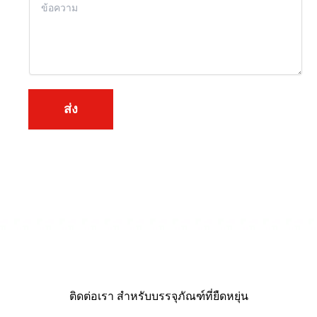
ท์
ท
นื้
อ
ห
า
*
ส่ง
ติดต่อเรา สำหรับบรรจุภัณฑ์ที่ยืดหยุ่น