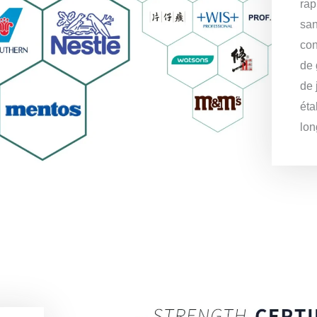
rap
san
con
de 
de 
éta
lon