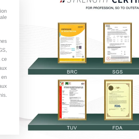
tion
nale
mes
GS,
 ce
aux
é en
 aux
nis.