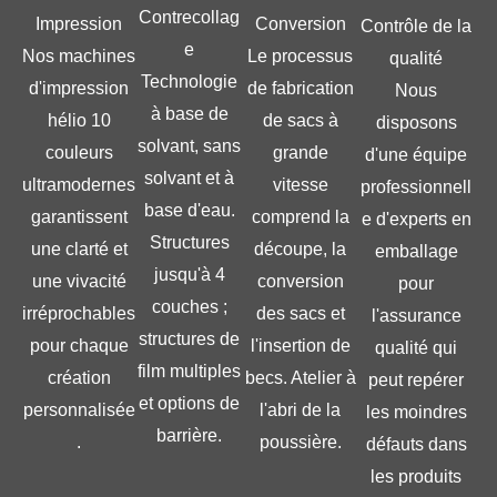
Contrecollag
Impression
Conversion
Contrôle de la
e
Nos machines
Le processus
qualité
Technologie
d'impression
de fabrication
Nous
à base de
hélio 10
de sacs à
disposons
solvant, sans
couleurs
grande
d'une équipe
solvant et à
ultramodernes
vitesse
professionnell
base d'eau.
garantissent
comprend la
e d'experts en
Structures
une clarté et
découpe, la
emballage
jusqu'à 4
une vivacité
conversion
pour
couches ;
irréprochables
des sacs et
l'assurance
structures de
pour chaque
l'insertion de
qualité qui
film multiples
création
becs. Atelier à
peut repérer
et options de
personnalisée
l'abri de la
les moindres
barrière.
.
poussière.
défauts dans
les produits