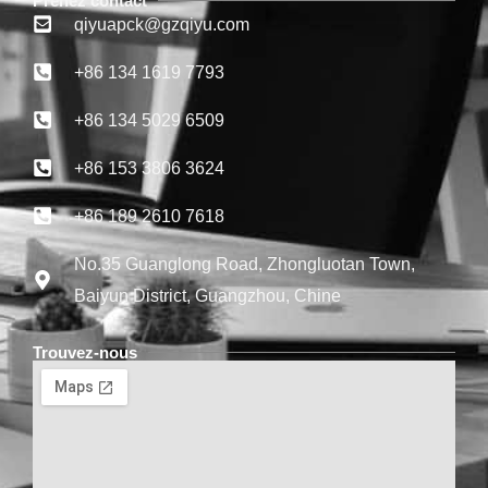
Prenez contact
qiyuapck@gzqiyu.com
+86 134 1619 7793
+86 134 5029 6509
+86 153 3806 3624
+86 189 2610 7618
No.35 Guanglong Road, Zhongluotan Town,
Baiyun District, Guangzhou, Chine
Trouvez-nous