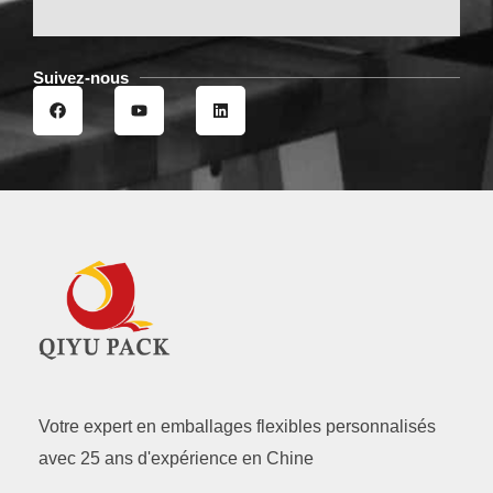
Suivez-nous
F
Y
L
a
o
i
c
u
n
e
t
k
b
u
e
o
b
d
o
e
i
k
n
Votre expert en emballages flexibles personnalisés
avec 25 ans d'expérience en Chine