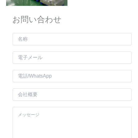
お問い合わせ
名
称
電
子
メ
電
ー
話
ル
会
*
社
概
内
要
容
*