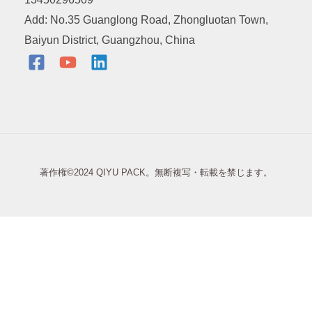
Add: No.35 Guanglong Road, Zhongluotan Town,
Baiyun District, Guangzhou, China
著作権©2024 QIYU PACK。無断複写・転載を禁じます。