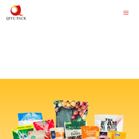
内
容
を
ス
キ
食品市場と非食品産業へのサービス
ッ
プ