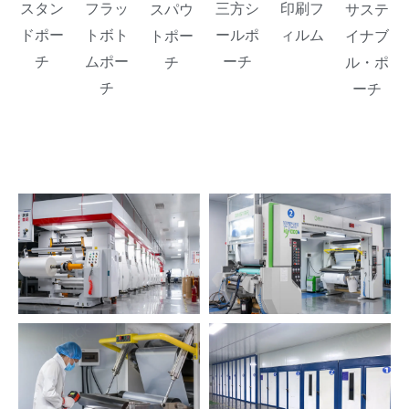
スタン
フラッ
三方シ
印刷フ
スパウ
サステ
ドポー
トボト
ールポ
ィルム
トポー
イナブ
チ
ムポー
ーチ
チ
ル・ポ
チ
ーチ