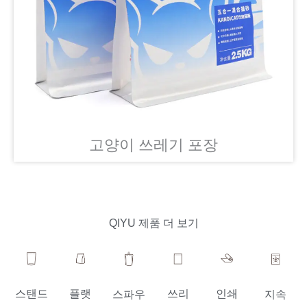
고양이 쓰레기 포장
QIYU 제품 더 보기
스탠드
플랫
쓰리
인쇄
스파우
지속