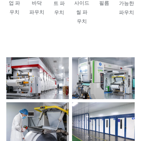
업 파
바닥
사이드
필름
트 파
가능한
우치
파우치
씰 파
우치
파우치
우치