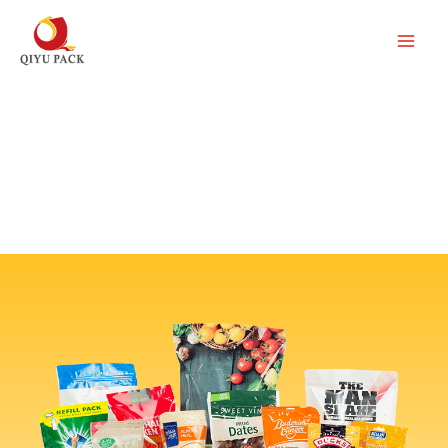
콘
텐
츠
로
건
식품 시장 및 비식품 산업에 서비스 제공
너
뛰
기