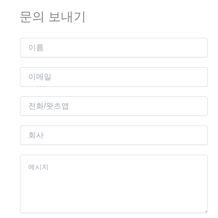
문의 보내기
이
름
이
메
일
전
*
화
회
사
콘
텐
츠
*