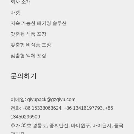
회사 소개
마켓
지속 가능한 패키징 솔루션
맞춤형 식품 포장
맞춤형 비식품 포장
맞춤형 액체 포장
문의하기
이메일: qiyupack@gzqiyu.com
전화: +86 15338063624, +86 13416197793, +86
13450296509
추가 35호 광룽로, 중뤄탄진, 바이윈구, 바이윈시, 중국