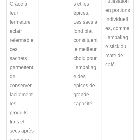
l'utilisation
Grâce à
s et les
en portions
leur
épices.
individuell
fermeture
Les sacs à
es, comme
éclair
fond plat
l'emballag
refermable,
constituent
e stick du
ces
le meilleur
maté de
sachets
choix pour
café.
permettent
l'emballag
de
e des
conserver
épices de
facilement
grande
les
capacité.
produits
frais et
secs après
ouverture.