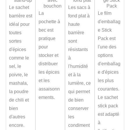
stand-up
avec
fond plat
ge Stick
bouchon
Pack
Le sachet
Les sacs à
La
Le film
barrière est
fond plat à
pochette à
d'emballag
idéal pour
haute
bec est
e Stick
toutes
barrière
pratique
Pack est
sortes
sont
pour
l'une des
d'épices
résistants
stocker et
options
comme le
à
distribuer
d'emballag
sel, le
l'humidité
les épices
e d'épices
poivre, le
et à la
et les
les plus
mashala,
lumière, ce
assaisonn
courantes.
la poudre
qui permet
ements.
Le sachet
de chili et
de bien
stick pack
bien
conserver
est adapté
d'autres
les
à
encore.
condiment