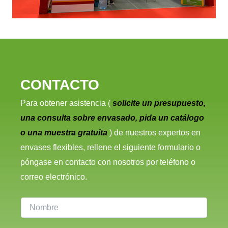
CONTACTO
Para obtener asistencia (
solicite un presupuesto,
una consulta sobre envasado, pida un catálogo
o una muestra gratuita
) de nuestros expertos en
envases flexibles, rellene el siguiente formulario o
póngase en contacto con nosotros por teléfono o
correo electrónico.
N
o