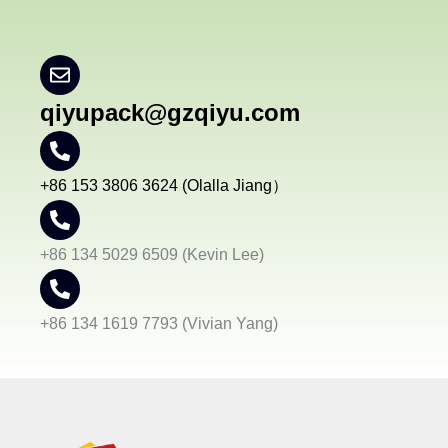
*
qiyupack@gzqiyu.com
+86 153 3806 3624 (Olalla Jiang）
+86 134 5029 6509 (Kevin Lee)
+86 134 1619 7793 (Vivian Yang)