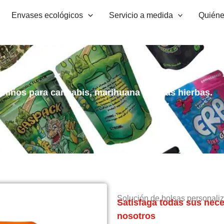
Envases ecológicos
Servicio a medida
Quién
 niños para cannabis, marihuana y malas hierbas.
Solución de bolsas personali
Satisfaga todas sus nec
nosotros