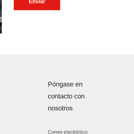
Enviar
i
n
d
i
o
c
*
o
*
Póngase en
contacto con
nosotros
Correo electrónico: