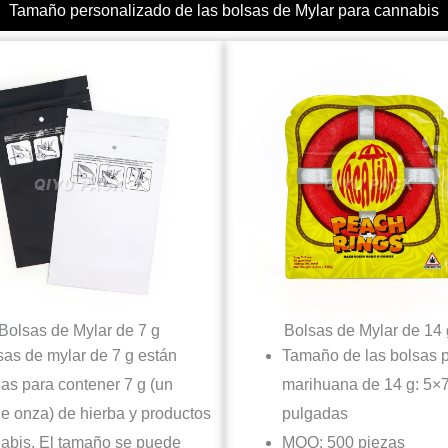
Tamaño personalizado de las bolsas de Mylar para cannabis
Bolsas de Mylar de 7 g
Bolsas de Mylar de 14 
sas de mylar de 7 g están
Tamaño de las bolsas 
as para contener 7 g (un
marihuana de 14 g: 5×
de onza) de hierba y productos
pulgadas
abis. El tamaño se puede
MOQ: 500 piezas