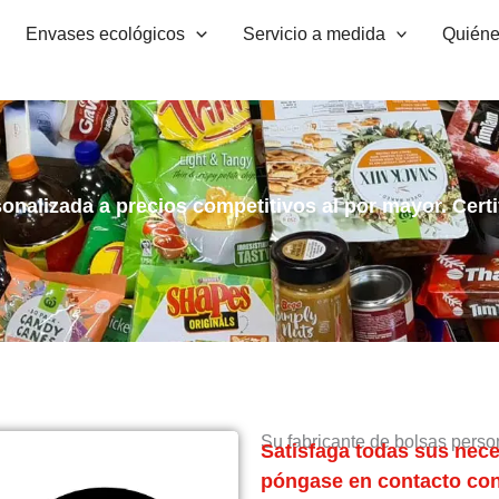
Envases ecológicos
Servicio a medida
Quién
onalizada a precios competitivos al por mayor. Cert
Su fabricante de bolsas pers
Satisfaga todas sus nec
póngase en contacto co