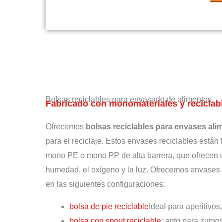
Bolsas reciclables para envasado de alimentos
Fabricado con monomateriales y recicla
Ofrecemos
bolsas reciclables para envases ali
para el reciclaje. Estos envases reciclables están
mono PE o mono PP de alta barrera, que ofrecen un
humedad, el oxígeno y la luz. Ofrecemos envases fl
en las siguientes configuraciones:
bolsa de pie reciclable
Ideal para aperitivos,
bolsa con spout reciclable
: apto para zumo