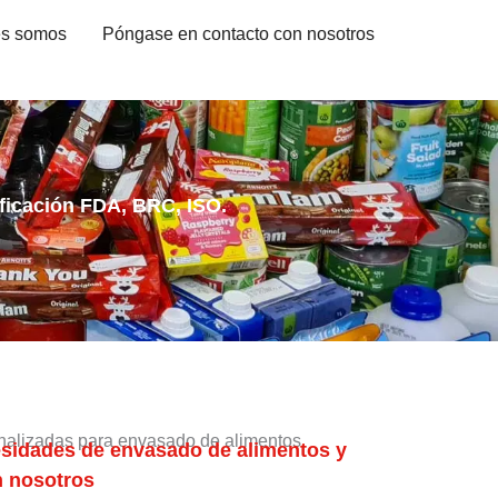
es somos
Póngase en contacto con nosotros
ificación FDA, BRC, ISO.
onalizadas para envasado de alimentos
esidades de envasado de alimentos y
n nosotros