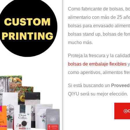
Como fabricante de bolsas, b
alimentario con más de 25 añ
bolsas para envasado aliment
bolsas stand up, bolsas de fon
mucho más.
Proteja la frescura y la calid
bolsas de embalaje flexibles
y
como aperitivos, alimentos fr
Si está buscando un
Proveed
QIYU será su mejor elección.
O