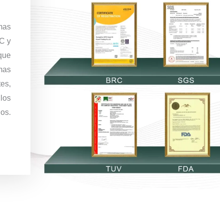
mas
C y
que
mas
tes,
 los
os.