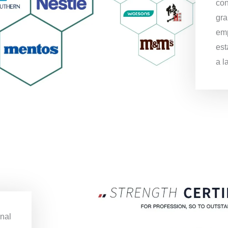
con
gra
emp
est
a l
onal