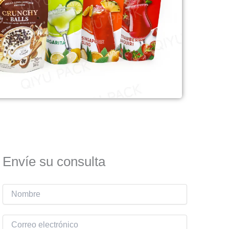
Envíe su consulta
N
o
m
C