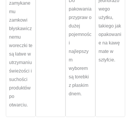
Do
jednorazo
zamykane
pakowania
wego
mu
przypraw o
użytku,
zamkowi
dużej
takiego jak
błyskawicz
pojemnośc
opakowani
nemu
i
e na kawę
woreczki te
najlepszy
mate w
są łatwe w
m
sztyfcie.
utrzymaniu
wyborem
świeżości i
są torebki
suchości
z płaskim
produktów
dnem.
po
otwarciu.