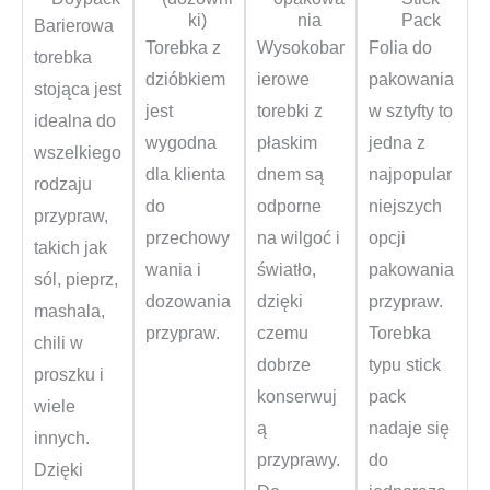
ki)
nia
Pack
Barierowa
Torebka z
Wysokobar
Folia do
torebka
dzióbkiem
ierowe
pakowania
stojąca jest
jest
torebki z
w sztyfty to
idealna do
wygodna
płaskim
jedna z
wszelkiego
dla klienta
dnem są
najpopular
rodzaju
do
odporne
niejszych
przypraw,
przechowy
na wilgoć i
opcji
takich jak
wania i
światło,
pakowania
sól, pieprz,
dozowania
dzięki
przypraw.
mashala,
przypraw.
czemu
Torebka
chili w
dobrze
typu stick
proszku i
konserwuj
pack
wiele
ą
nadaje się
innych.
przyprawy.
do
Dzięki