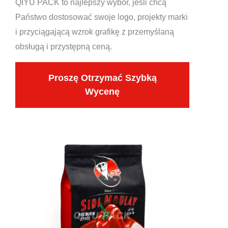
QIYU PACK to najlepszy wybór, jeśli chcą
Państwo dostosować swoje logo, projekty marki
i przyciągającą wzrok grafikę z przemyślaną
obsługą i przystępną ceną.
Proszę Otrzymać Szybką
Wycenę