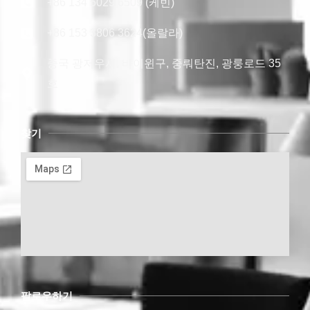
+86 134 5029 6509 (케빈)
+86 153 3806 3624(올랄라)
중국 광저우시, 바이윈구, 중뤄탄진, 광룽로드 35
호
찾기
팔로우하기