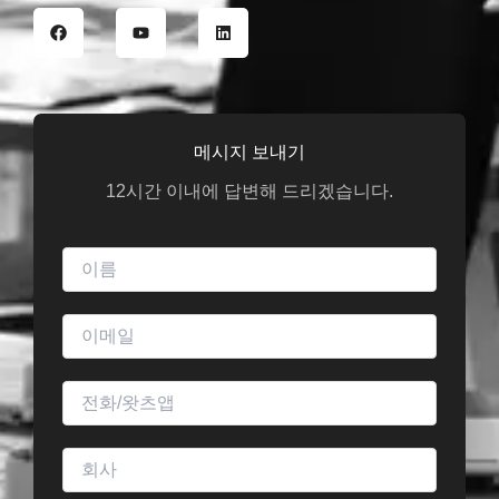
F
유
링
a
튜
크
c
브
드
e
인
b
o
o
k
메시지 보내기
12시간 이내에 답변해 드리겠습니다.
이
름
이
메
일
전
*
화
회
사