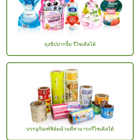
ถุงซิปปากจิ้ม รีไซเคิลได้
บรรจุภัณฑ์ฟิล์มม้วนที่สามารถรีไซเคิลได้