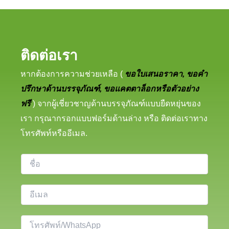
ติดต่อเรา
หากต้องการความช่วยเหลือ (
ขอใบเสนอราคา, ขอคำ
ปรึกษาด้านบรรจุภัณฑ์, ขอแคตตาล็อกหรือตัวอย่าง
ฟรี
) จากผู้เชี่ยวชาญด้านบรรจุภัณฑ์แบบยืดหยุ่นของ
เรา กรุณากรอกแบบฟอร์มด้านล่าง หรือ ติดต่อเราทาง
โทรศัพท์หรืออีเมล.
ชื่
อ
อี
เ
ม
โ