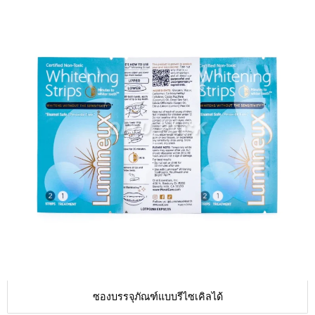
ซองบรรจุภัณฑ์แบบรีไซเคิลได้