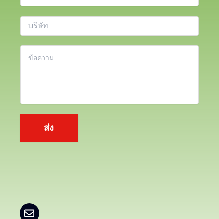
ล
ท
*
ร
บ
ศั
ริ
พ
ษั
เ
ท์
ท
นื้
อ
ห
า
*
ส่ง