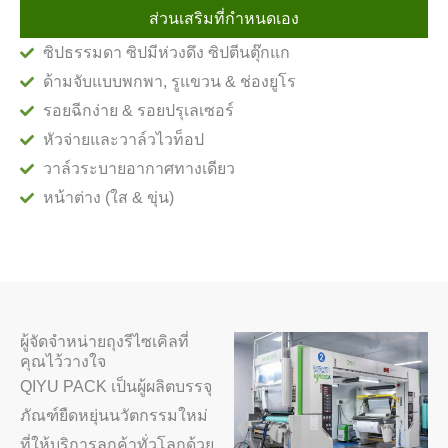
ส่วนเสริมที่กำหนดเอง
ซิปธรรมดา ซิปมีห่วงดึง ซิปตีนตุ๊กแก
ด้ามจับแบบพกพา, รูแขวน & ช่องยูโร
รอยฉีกง่าย & รอยปรุเลเซอร์
หัวจ่ายและวาล์วไวท็อป
วาล์วระบายอากาศทางเดียว
หน้าต่าง (ใส & ขุ่น)
ผู้จัดจำหน่ายถุงรีไซเคิลที่
คุณไว้วางใจ
QIYU PACK เป็นผู้ผลิตบรรจุ
ภัณฑ์ยืดหยุ่นนวัตกรรมใหม่
ที่ให้บริการลูกค้าทั่วโลกด้วย