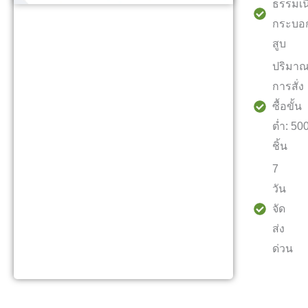
ธรรมเน
กระบอ
สูบ
ปริมา
การสั่ง
ซื้อขั้น
ต่ำ: 50
ชิ้น
7
วัน
จัด
ส่ง
ด่วน