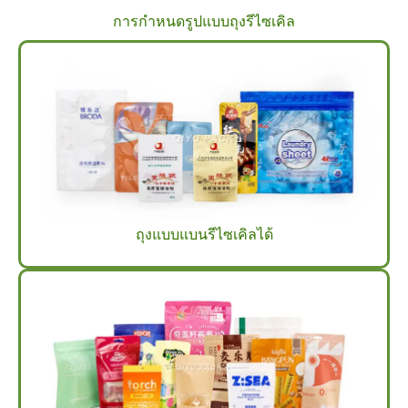
การกำหนดรูปแบบถุงรีไซเคิล
ถุงแบบแบนรีไซเคิลได้