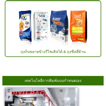
ถุงก้นขยายข้างรีไซเคิลได้ & ถุงซีลสี่ด้าน
เทคโนโลยีการพิมพ์แบบกำหนดเอง