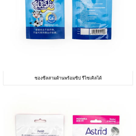
ซองซีลสามด้านพร้อมซิป รีไซเคิลได้