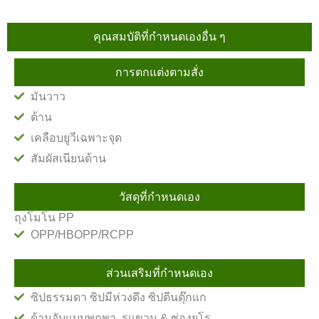
คุณสมบัติที่กำหนดเองอื่น ๆ
การตกแต่งตามสั่ง
มันวาว
ด้าน
เคลือบยูวีเฉพาะจุด
สัมผัสเนียนด้าน
วัสดุที่กำหนดเอง
ถุงโมโน PP
OPP/HBOPP/RCPP
ส่วนเสริมที่กำหนดเอง
ซิปธรรมดา ซิปมีห่วงดึง ซิปตีนตุ๊กแก
ด้ามจับแบบพกพา, รูแขวน & ช่องยูโร