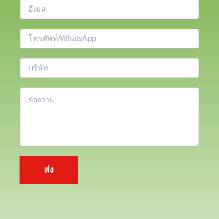
อี
เ
ม
โ
ล
ท
*
ร
บ
ศั
ริ
พ
ษั
เ
ท์
ท
นื้
อ
ห
า
*
ส่ง