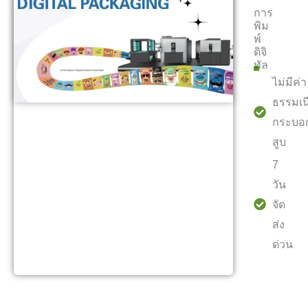
การ
พิม
พ์
ดิจิ
ทัล
ไม่มีค่า
ธรรมเน
กระบอ
สูบ
7
วัน
จัด
ส่ง
ด่วน