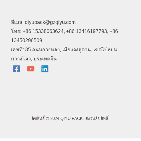
อีเมล: qiyupack@gzqiyu.com
โทร: +86 15338063624, +86 13416197793, +86
13450296509
เลขที่: 35 ถนนกวงหลง, เมืองจงลู่ตาน, เขตไป่หยุน,
กวางโจว, ประเทศจีน
ลิขสิทธิ์ © 2024 QIYU PACK. สงวนลิขสิทธิ์.