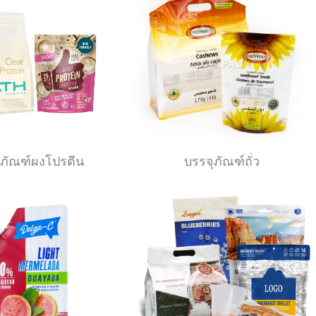
ุภัณฑ์ผงโปรตีน
บรรจุภัณฑ์ถั่ว