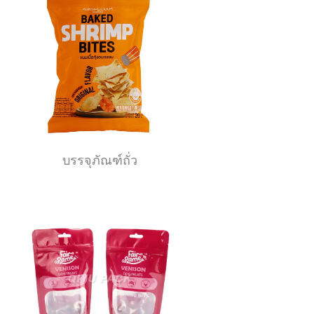
บรรจุภัณฑ์ถั่ว