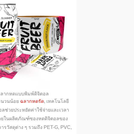
ลากหดแบบพิมพ์ดิจิตอล
ำนวนน้อย
ฉลากหดรัด
, เทคโนโลยี
ตอลช่วยประหยัดค่าใช้จ่ายและเวลา
ภายในผลิตภัณฑ์ซองหดดิจิตอลของ
ิการวัสดุต่าง ๆ รวมถึง PET-G, PVC,