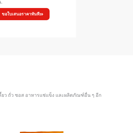
น.
ขอใบเสนอราคาทันที
 ถั่ว ซอส อาหารแช่แข็ง และผลิตภัณฑ์อื่น ๆ อีก