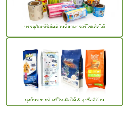
บรรจุภัณฑ์ฟิล์มม้วนที่สามารถรีไซเคิลได้
ถุงก้นขยายข้างรีไซเคิลได้ & ถุงซีลสี่ด้าน