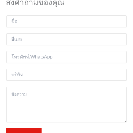
ส่งคำถามของคุณ
ชื่
อ
อี
เ
ม
โ
ล
ท
*
ร
บ
ศั
ริ
พ
ษั
เ
ท์
ท
นื้
อ
ห
า
*