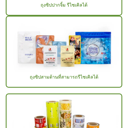
ถุงซิปปากจิ้ม รีไซเคิลได้
ถุงซิปสามด้านที่สามารถรีไซเคิลได้