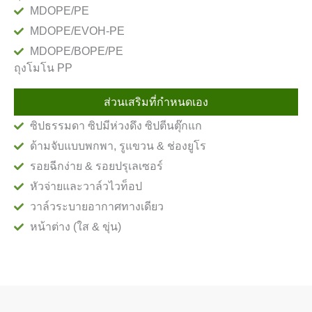
MDOPE/PE
MDOPE/EVOH-PE
MDOPE/BOPE/PE
ถุงโมโน PP
ส่วนเสริมที่กำหนดเอง
ซิปธรรมดา ซิปมีห่วงดึง ซิปตีนตุ๊กแก
ด้ามจับแบบพกพา, รูแขวน & ช่องยูโร
รอยฉีกง่าย & รอยปรุเลเซอร์
หัวจ่ายและวาล์วไวท็อป
วาล์วระบายอากาศทางเดียว
หน้าต่าง (ใส & ขุ่น)