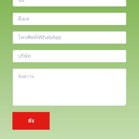
อ
อี
เ
ม
โ
ล
ท
*
ร
บ
ศั
ริ
พ
ษั
เ
ท์
ท
นื้
อ
ห
า
*
ส่ง