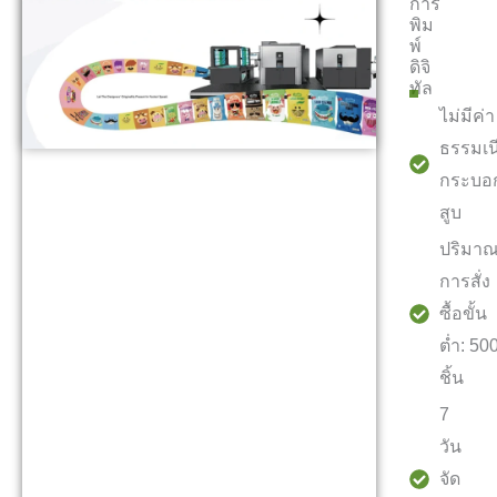
การ
พิม
พ์
ดิจิ
ทัล
ไม่มีค่า
ธรรมเน
กระบอ
สูบ
ปริมา
การสั่ง
ซื้อขั้น
ต่ำ: 50
ชิ้น
7
วัน
จัด