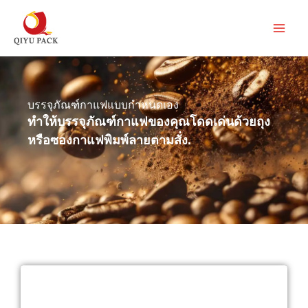
ข้าม
ไป
ยัง
เนื้อหา
บรรจุภัณฑ์กาแฟแบบกำหนดเอง
ทำให้บรรจุภัณฑ์กาแฟของคุณโดดเด่นด้วยถุง
หรือซองกาแฟพิมพ์ลายตามสั่ง.