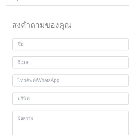
ส่งคำถามของคุณ
ชื่
อ
อี
เ
ม
โ
ล
ท
*
ร
บ
ศั
ริ
พ
ษั
เ
ท์
ท
นื้
อ