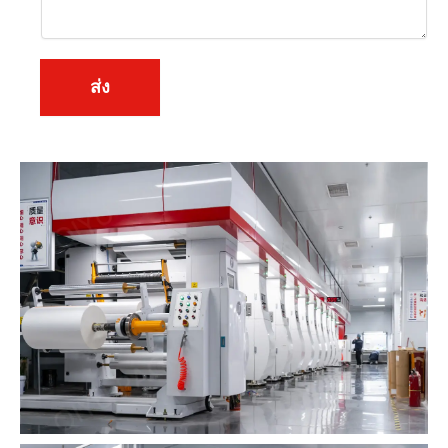
ห
า
*
ส่ง