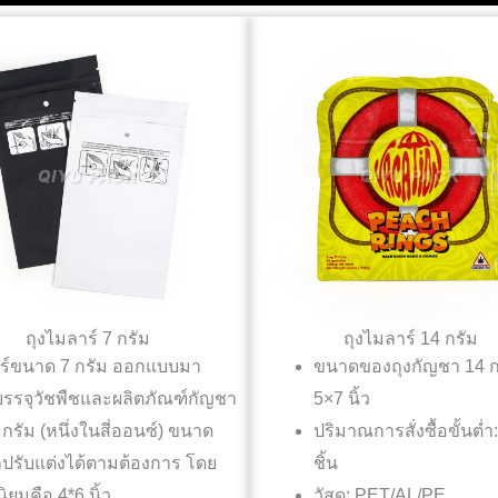
ถุงไมลาร์ 7 กรัม
ถุงไมลาร์ 14 กรัม
าร์ขนาด 7 กรัม ออกแบบมา
ขนาดของถุงกัญชา 14 ก
รรจุวัชพืชและผลิตภัณฑ์กัญชา
5×7 นิ้ว
กรัม (หนึ่งในสี่ออนซ์) ขนาด
ปริมาณการสั่งซื้อขั้นต่ำ
ปรับแต่งได้ตามต้องการ โดย
ชิ้น
ิยมคือ 4*6 นิ้ว.
วัสดุ: PET/AL/PE,