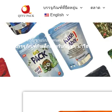
ข้าม
บรรจุภัณฑ์ที่ยืดหยุ่น
ตลาด
ไป
English
ยัง
เนื้อหา
บรรจุภัณฑ์กัญชาแบบกำหนดเอง
ถุงบรรจุภัณฑ์กันเด็กสำหรับกัญชา, มารีฮวานา และวั