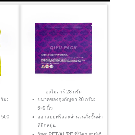
ถุงไมลาร์ 28 กรัม
รัม:
ขนาดของถุงกัญชา 28 กรัม:
6×9 นิ้ว
: 500
ออกแบบฟรีและจำนวนสั่งขั้นต่ำ
ที่ยืดหยุ่น
วัสดุ: PET/AL/PE ที่มีคุณสมบัติ