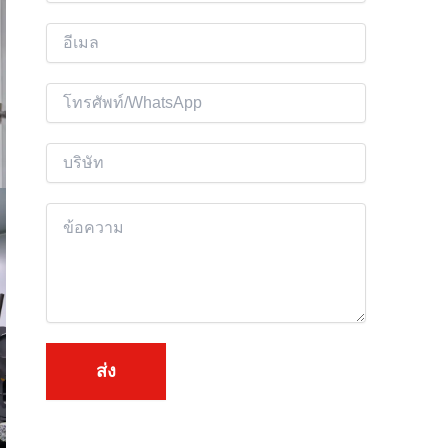
อ
อี
เ
ม
โ
ล
ท
*
ร
บ
ศั
ริ
พ
ษั
เ
ท์
ท
นื้
อ
ห
า
*
ส่ง