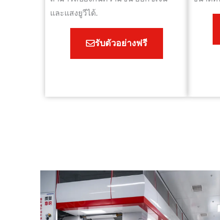
และแสงยูวีได้.
รับตัวอย่างฟรี