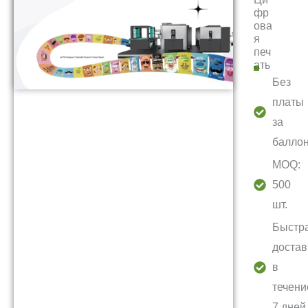
фр
ова
я
печ
ать
Без
платы
за
балло
MOQ:
500
шт.
Быстр
достав
в
течени
7 дней