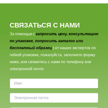
СВЯЗАТЬСЯ С НАМИ
За помощью (
запросить цену, консультацию
по упаковке, попросить каталог или
бесплатный образец
) от наших экспертов по
гибкой упаковке, пожалуйста, заполните форму
ниже, или свяжитесь с нами по телефону или
электронной почте.
И
м
я
Э
л