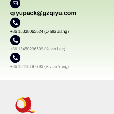
qiyupack@gzqiyu.com
+86 15338063624 (Olalla Jiang）
+86 13450296509 (Kevin Lee)
+86 13416197793 (Vivian Yang)