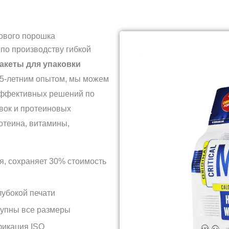
ового порошка
по производству гибкой
акеты для упаковки
25-летним опытом, мы можем
эффективных решений по
вок и протеиновых
отеина, витамины,
я, сохраняет 30% стоимость
лубокой печати
ступны все размеры
фикация ISO