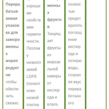
Перера
полнос
женны
хороши
батыв
тью
х
ми
аемая
предот
фрукто
свойств
упаков
вратить
в
ами
ка для
поглощ
Защищ
гермети
заморо
ение
ает
чности.
женны
кислор
фрукты
Поэтом
х
ода и
из
у
мореп
потерю
морози
низкопл
родукт
воды,
льной
авкий
ов
сохран
камеры
LDPE
чтобы
яя вкус
от
(полиэт
обеспе
перера
кислор
илен
чить
ботанн
ода и
низкой
свежес
ого
влаги,
плотно