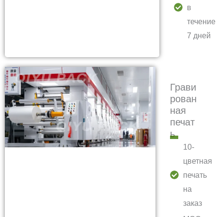
в
течение
7 дней
Грави
рован
ная
печат
ь
10-
цветная
печать
на
заказ