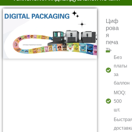
Циф
рова
я
печа
ть
Без
платы
за
баллон
MOQ:
500
шт.
Быстра
доставк