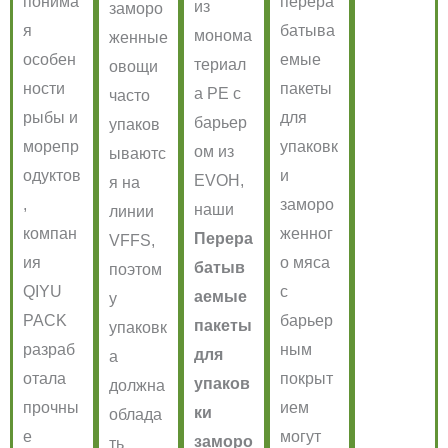
понима
перера
из
заморо
я
батыва
монома
женные
особен
емые
териал
овощи
ности
пакеты
а PE с
часто
рыбы и
для
барьер
упаков
морепр
упаковк
ом из
ываютс
одуктов
и
EVOH,
я на
,
заморо
наши
линии
компан
женног
Перера
VFFS,
ия
о мяса
батыв
поэтом
QIYU
с
аемые
у
PACK
барьер
пакеты
упаковк
разраб
ным
для
а
отала
покрыт
упаков
должна
прочны
ием
ки
облада
е
могут
заморо
ть