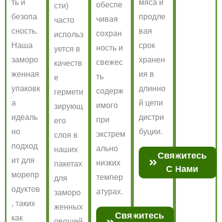
ть и
мяса и
обеспе
сти)
безопа
продле
чивая
часто
сность.
вая
сохран
использ
Наша
срок
ность и
уется в
заморо
хранен
свежес
качеств
женная
ия в
ть
е
упаковк
длинно
содерж
гермети
а
й цепи
имого
зирующ
идеаль
дистри
при
его
но
буции.
экстрем
слоя в
подход
ально
наших
Свяжитесь
ит для
низких
пакетах
С Нами
морепр
темпер
для
одуктов
атурах.
заморо
, таких
женных
Свяжитесь
как
овощей