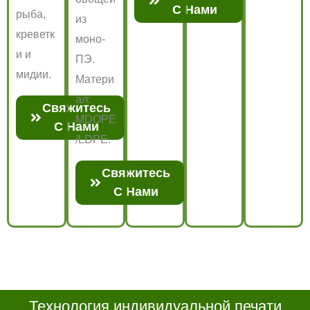
С Нами
рыба,
из
креветк
моно-
и и
ПЭ.
мидии.
Матери
ал:
Свяжитесь
MDOPE
С Нами
/LDPE.
Свяжитесь
С Нами
Технология индивидуальной печати