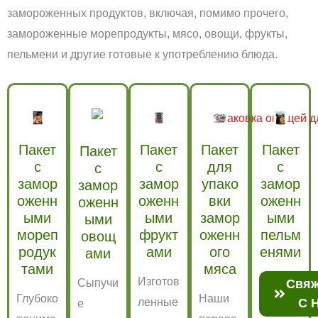
замороженных продуктов, включая, помимо прочего,
замороженные морепродукты, мясо, овощи, фрукты,
пельмени и другие готовые к употреблению блюда.
Пакет
Пакет
Пакет
Пакет
Пакет
с
с
для
с
с
замор
замор
упако
замор
замор
оженн
оженн
вки
оженн
оженн
ыми
ыми
замор
ыми
ыми
мореп
фрукт
оженн
пельм
овощ
родук
ами
ого
енями
ами
тами
мяса
Изготов
Сыпучи
Свяж
Глубоко
Наши
ленные
С 
е