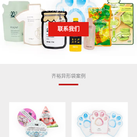
立即用定制包装提升您的品牌形象！
联系我们
齐裕异形袋案例