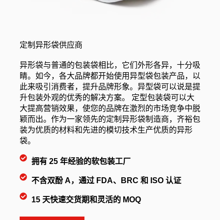
定制异形袋供应商
异形袋与普通的包装袋相比，它们外形各异，十分吸
睛。如今，各大品牌都开始使用异型袋包装产品，以
此来吸引消费者，提升品牌形象。异型袋可以说是提
升包装外观的优秀的解决方案。 定型包装袋可以大
大提高营销效果，使您的品牌在激烈的市场竞争中脱
颖而出。作为一家领先的定制异形袋制造商，齐裕包
装为优质的材料和先进的模切技术生产优质的异形
袋。
拥有 25 年经验的软包装工厂
不含双酚 A，通过 FDA、BRC 和 ISO 认证
15 天快速交货期和灵活的 MOQ