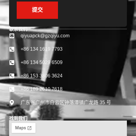
提交
联系我们
qiyuapck@gzqiyu.com
+86 134 1619 7793
+86 134 5029 6509
+86 153 3806 3624
+86 189 2610 7618
广东省广州市白云区钟落潭镇广龙路 35 号
找到我们