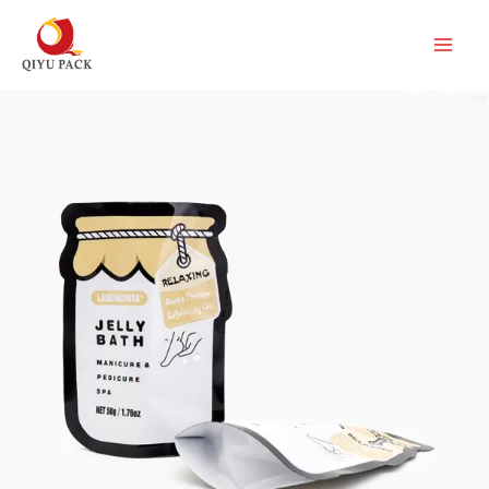
跳
至
内
容