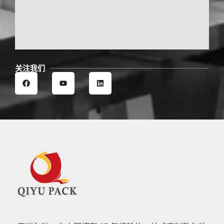
关注我们
在
Y
L
F
o
i
a
u
n
c
t
k
e
u
e
b
b
d
o
e
i
o
n
k
上