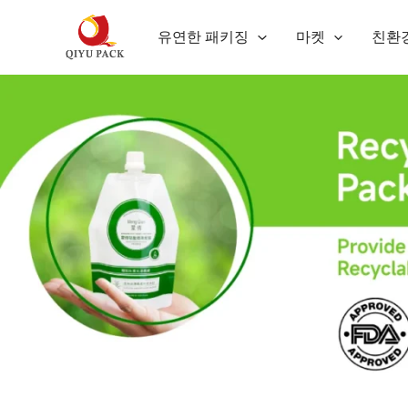
콘
유연한 패키징
마켓
친환
텐
츠
로
건
너
뛰
기