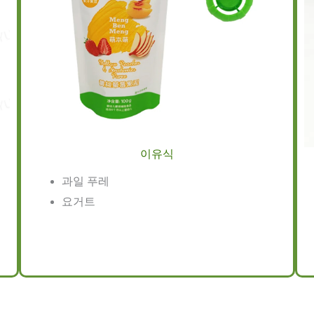
이유식
과일 푸레
요거트