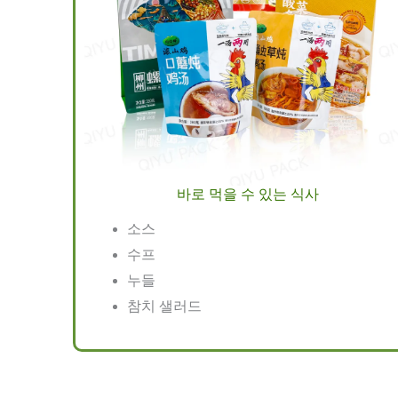
바로 먹을 수 있는 식사
소스
수프
누들
참치 샐러드